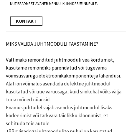
NUTISEADMEST AVANEB MENÜÜ KLIKKIDES ☰ NUPULE.
KONTAKT
MIKS VALIDA JUHTMOODULI TAASTAMINE?
Vältimaks remonditud juhtmooduli vea kordumist,
kasutame remondiks parendatud või tugevama
võimsusvaruga elektroonikakomponente ja lahendusi.
Alati on võimalus asendada defektne juhtmoodul
kasutatud või uue varuosaga, kuid siinkohal võiks välja
tuua mõned nüansid.
Enamus juhtudel vajab asendus juhtmoodul lisaks
kodeerimist või tarkvara täielikku kloonimist, et
sobituda teie autole.
Tüüpvigadega juhtmoodulite puhul on kasutatud